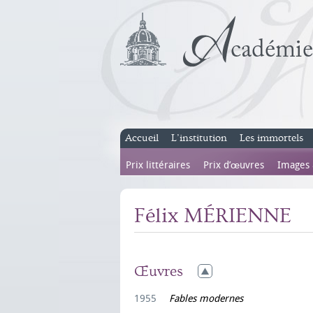
Accueil
L’institution
Les immortels
Prix littéraires
Prix d’œuvres
Images
Félix MÉRIENNE
Œuvres
1955
Fables modernes