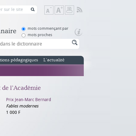
Flux
Diminuer
Augmenter
Imprimer
RSS
la
la
taille
taille
de
de
mots commençant par
texte
texte
mots proches
tions pédagogiques
L’actualité
x de l’Académie
Prix Jean-Marc Bernard
Fables modernes
1 000 F