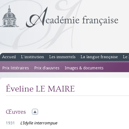
Accueil
L’institution
Les immortels
La langue française
Le 
Prix littéraires
Prix d’œuvres
Images & documents
Éveline LE MAIRE
Œuvres
1931
L’Idylle interrompue