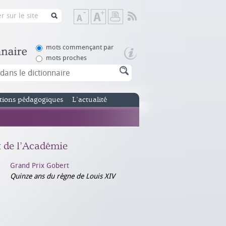
Flux
Diminuer
Augmenter
Imprimer
RSS
la
la
taille
taille
de
de
mots commençant par
texte
texte
mots proches
tions pédagogiques
L’actualité
x de l’Académie
Grand Prix Gobert
Quinze ans du règne de Louis XIV