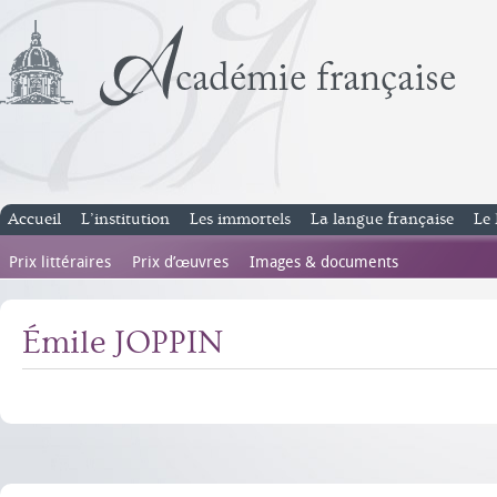
Accueil
L’institution
Les immortels
La langue française
Le 
Prix littéraires
Prix d’œuvres
Images & documents
Émile JOPPIN