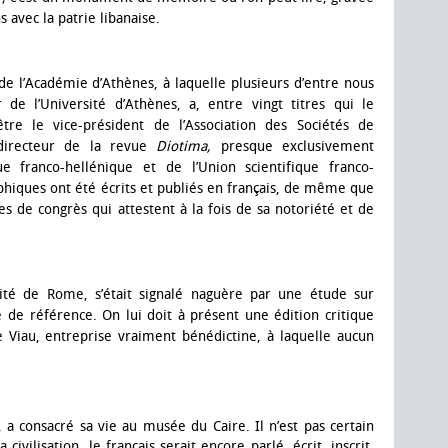
 avec la patrie libanaise.
 l’Académie d’Athènes, à laquelle plusieurs d’entre nous
 de l’Université d’Athènes, a, entre vingt titres qui le
être le vice-président de l’Association des Sociétés de
 directeur de la revue
Diotima,
presque exclusivement
e franco-hellénique et de l’Union scientifique franco-
phiques ont été écrits et publiés en français, de même que
s de congrès qui attestent à la fois de sa notoriété et de
sité de Rome, s’était signalé naguère par une étude sur
 de référence. On lui doit à présent une édition critique
 Viau, entreprise vraiment bénédictine, à laquelle aucun
a consacré sa vie au musée du Caire. Il n’est pas certain
 civilisation, le français serait encore parlé, écrit, inscrit.