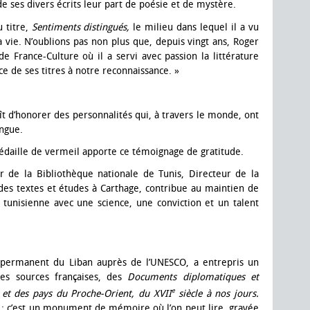
e ses divers écrits leur part de poésie et de mystère.
 titre,
Sentiments distingués,
le milieu dans lequel il a vu
a vie. N’oublions pas non plus que, depuis vingt ans, Roger
de France-Culture où il a servi avec passion la littérature
e de ses titres à notre reconnaissance. »
ît d’honorer des personnalités qui, à travers le monde, ont
angue.
médaille de vermeil apporte ce témoignage de gratitude.
 de la Bibliothèque nationale de Tunis, Directeur de la
des textes et études à Carthage, contribue au maintien de
ie tunisienne avec une science, une conviction et un talent
permanent du Liban auprès de l’UNESCO, a entrepris un
 des sources françaises, des
Documents diplomatiques et
e
an et des pays du Proche-Orient, du XVII
siècle à nos jours.
 ; c’est un monument de mémoire où l’on peut lire, gravée