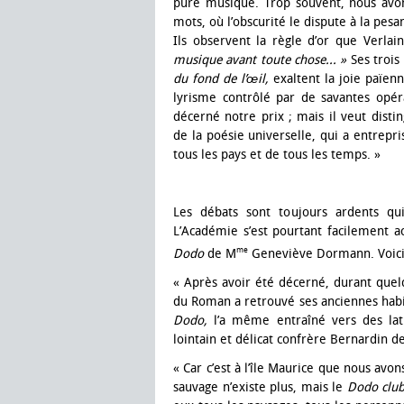
pure musique. Trop souvent, nous avon
mots, où l’obscurité le dispute à la pes
Ils observent la règle d’or que Verla
musique avant toute chose... »
Ses trois
du fond de l’œil,
exaltent la joie païen
lyrisme contrôlé par de savantes opéra
décerné notre prix ; mais il veut disti
de la poésie universelle, qui a entrepri
tous les pays et de tous les temps. »
Les débats sont toujours ardents qu
L’Académie s’est pourtant facilement a
me
Dodo
de M
Geneviève Dormann. Voici 
« Après avoir été décerné, durant quelq
du Roman a retrouvé ses anciennes hab
Dodo,
l’a même entraîné vers des la
lointain et délicat confrère Bernardin de
« Car c’est à l’île Maurice que nous av
sauvage n’existe plus, mais le
Dodo clu