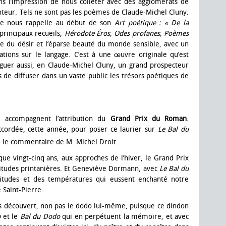
s l’impression de nous colleter avec des agglomérats de
anteur. Tels ne sont pas les poèmes de Claude-Michel Cluny.
ine nous rappelle au début de son
Art poétique : « De la
 principaux recueils,
Hérodote Éros, Odes profanes, Poèmes
ne du désir et l’éparse beauté du monde sensible, avec un
tions sur le langage. C’est à une œuvre originale qu’est
nguer aussi, en Claude-Michel Cluny, un grand prospecteur
s de diffuser dans un vaste public les trésors poétiques de
i accompagnent l’attribution du
Grand Prix du Roman
.
ccordée, cette année, pour poser ce laurier sur
Le Bal du
le commentaire de M. Michel Droit :
ue vingt-cinq ans, aux approches de l’hiver, le Grand Prix
itudes printanières. Et Geneviève Dormann, avec
Le Bal du
titudes et des températures qui eussent enchanté notre
 Saint-Pierre.
ons découvert, non pas le dodo lui-même, puisque ce dindon
b
et le
Bal du Dodo
qui en perpétuent la mémoire, et avec