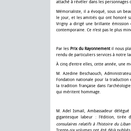
attaché à révéler dans les personnages d
Mémorialiste, il a évoqué, sous un beau
le jour, et les amitiés qui ont honoré s
Vrigny a dirigé une brillante émission 
contemporaine. Ce n’est pas le plus minc
Par les
Prix du Rayonnement
il nous pla
rendu de particuliers services à notre l
À cinq d’entre elles, cette année, une 
M. Azedine Beschaouch, Administrateur
Fondation nationale pour la traduction 
la tradition française dans l’archéolog
qui méritent hommage.
M. Adel Ismaïl, Ambassadeur délégué 
gigantesque labeur : l’édition, tirée
consulaires relatifs à l’histoire du Lib
Trente-six volumes ont été déjà publiés