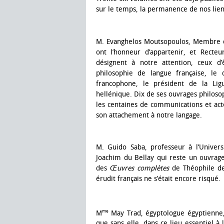
sur le temps, la permanence de nos liens
M. Evanghelos Moutsopoulos, Membre de
ont l’honneur d’appartenir, et Recteur
désignent à notre attention, ceux d’
philosophie de langue française, le
francophone, le président de la Ligu
hellénique. Dix de ses ouvrages philoso
les centaines de communications et acte
son attachement à notre langage.
M. Guido Saba, professeur à l’Univer
Joachim du Bellay qui reste un ouvrage
des
Œuvres complètes
de Théophile de
érudit français ne s’était encore risqué.
me
M
May Trad, égyptologue égyptienne, 
que sans elle, dans ce lieu essentiel à la