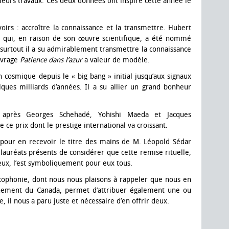
 leurs travaux. Ces deux données ont inspiré cette année le
rs : accroître la connaissance et la transmettre. Hubert
 qui, en raison de son œuvre scientifique, a été nommé
surtout il a su admirablement transmettre la connaissance
ouvrage
Patience dans l’azur
a valeur de modèle.
n cosmique depuis le « big bang » initial jusqu’aux signaux
lques milliards d’années. Il a su allier un grand bonheur
 après Georges Schehadé, Yohishi Maeda et Jacques
 ce prix dont le prestige international va croissant.
pour en recevoir le titre des mains de M. Léopold Sédar
auréats présents de considérer que cette remise rituelle,
eux, l’est symboliquement pour eux tous.
cophonie, dont nous nous plaisons à rappeler que nous en
ernement du Canada, permet d’attribuer également une ou
, il nous a paru juste et nécessaire d’en offrir deux.