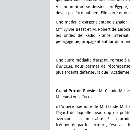
Au moment où se dessine, en Égypte, 
devait pas être oubliée. Elle a été et d
Une médaille d’argent entend signaler l
me
M
Sylvie Bezat et M. Robert de Laroc
les ondes de Radio France Internat
pédagogique, propagent autour du mon
Une autre médaille d’argent, remise à 
française,
nous permet de récompenser 
plus ardents défenseurs que l’Académie
Grand Prix de Poésie
: M. Claude-Michel
M. Jean-Louis Curtis :
« L’œuvre poétique de M. Claude-Miche
l’égard de laquelle beaucoup de poè
aversion : la musicalité. Si la prod
fréquentée par les lecteurs, c’est sans d