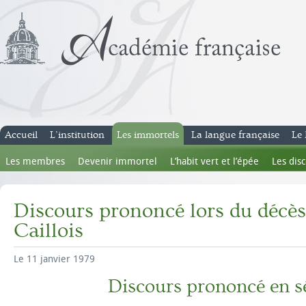
Accueil
L’institution
Les immortels
La langue française
Le 
Les membres
Devenir immortel
L’habit vert et l’épée
Les dis
Discours prononcé lors du décès
Caillois
Le 11 janvier 1979
Discours prononcé en s