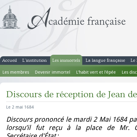
Accueil
L’institution
Les immortels
La langue française
Le 
Les membres
Devenir immortel
L’habit vert et l’épée
Les dis
Discours de réception de Jean d
Le 2 mai 1684
Discours prononcé le mardi 2 Mai 1684 par
lorsqu’il fut reçu à la place de Mr. C
Secrétaire d'État
: