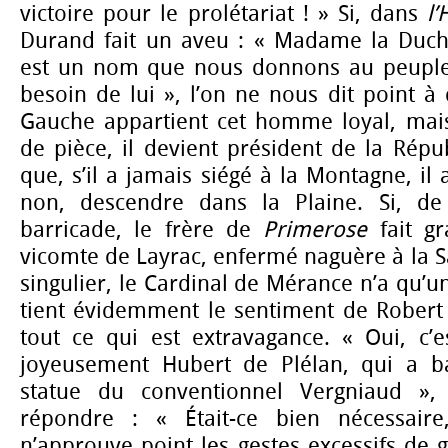
victoire pour le prolétariat ! » Si, dans
l’
Durand fait un aveu : « Madame la Duch
est un nom que nous donnons au peupl
besoin de lui », l’on ne nous dit point à
Gauche appartient cet homme loyal, mais 
de pièce, il devient président de la Répu
que, s’il a jamais siégé à la Montagne, i
non, descendre dans la Plaine. Si, de 
barricade, le frère de
Primerose
fait g
vicomte de Layrac, enfermé naguère à la S
singulier, le Cardinal de Mérance n’a qu’u
tient évidemment le sentiment de Robert 
tout ce qui est extravagance. « Oui, c’e
joyeusement Hubert de Plélan, qui a ba
statue du conventionnel Vergniaud »,
répondre : « Était-ce bien nécessair
n’approuve point les gestes excessifs de 