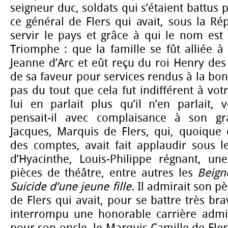
seigneur duc, soldats qui s’étaient battus p
ce général de Flers qui avait, sous la Ré
servir le pays et grâce à qui le nom est i
Triomphe : que la famille se fût alliée à
Jeanne d’Arc et eût reçu du roi Henry de
de sa faveur pour services rendus à la bon
pas du tout que cela fut indifférent à vot
lui en parlait plus qu’il n’en parlait, v
pensait-il avec complaisance à son gr
Jacques, Marquis de Flers, qui, quoique 
des comptes, avait fait applaudir sous
d’Hyacinthe, Louis-Philippe régnant, u
pièces de théâtre, entre autres les
Beign
Suicide d’une jeune fille.
Il admirait son p
de Flers qui avait, pour se battre très br
interrompu une honorable carrière admini
pour son oncle, le Marquis Camille de Fle