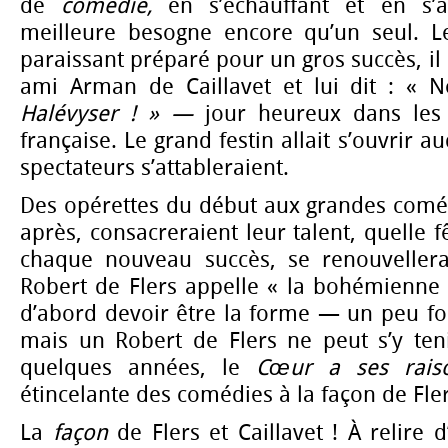
de
comédie,
en s’échauffant et en s’af
meilleure besogne encore qu’un seul. L
paraissant préparé pour un gros succès, il 
ami Arman de Caillavet et lui dit : « 
Halévyser ! » —
jour heureux dans les 
française. Le grand festin allait s’ouvrir a
spectateurs s’attableraient.
Des opérettes du début aux grandes coméd
après, consacreraient leur talent, quelle fê
chaque nouveau succès, se renouvellerai
Robert de Flers appelle « la bohémienne d
d’abord devoir être la forme — un peu fol
mais un Robert de Flers ne peut s’y teni
quelques années, le
Cœur a ses rai
étincelante des comédies à la façon de Flers
La
façon
de Flers et Caillavet ! À relire d