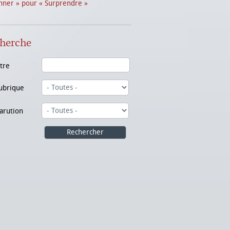
nner » pour « Surprendre »
herche
itre
ubrique
arution