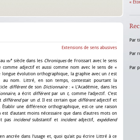
« Éto
Rec
Par t
Extensions de sens abusives
Par r
e
 au
xiv
siècle dans les
Chroniques
de Froissart avec le sens
ite comme adjectif et aussi comme nom avec le sens de «
Par p
e longue évolution orthographique, la graphie avec un
t
est
,
au nom. Littré, en son temps, contestait pourtant la
ticle
différent
de son
Dictionnaire
: « L’Académie, dans les
ionnaire,
a écrit
différent
par un
t,
comme l’adjectif. C’est
it
différend
par un
d.
Il est certain que
différent
adjectif et
Êtablir une différence orthographique, est-ce une raison
a est d’autant moins nécessaire que dans d’autres mots on
rit pas
incidend
substantif et
incident
adjectif,
expédiend
ien ancrée dans l’usage
et, quoi qu’ait pu écrire Littré à ce