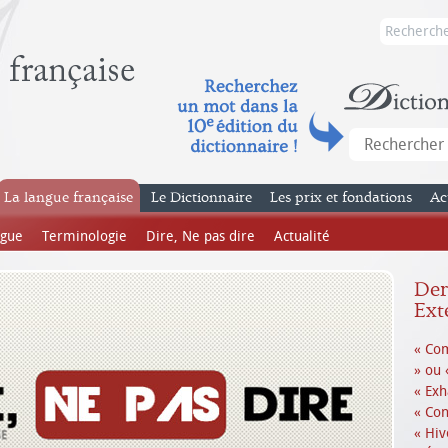
La langue française
Le Dictionnaire
Les prix et fondations
Ac
ngue
Terminologie
Dire, Ne pas dire
Actualité
Dern
Ext
« Com
» ou 
« Exh
« Con
« Hiv