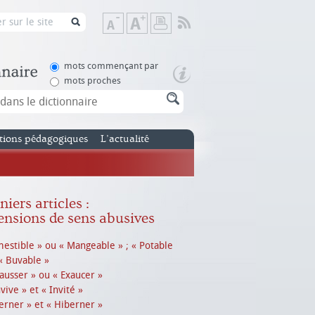
Flux
Diminuer
Augmenter
Imprimer
RSS
la
la
taille
taille
de
de
mots commençant par
texte
texte
mots proches
tions pédagogiques
L’actualité
iers articles :
ensions de sens abusives
estible » ou « Mangeable » ; « Potable
« Buvable »
ausser » ou « Exaucer »
vive » et « Invité »
erner » et « Hiberner »