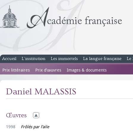
Accueil
L’institution
Les immortels
La langue française
Le 
Prix littéraires
Prix d’œuvres
Images & documents
Daniel MALASSIS
Œuvres
1998
Frôlés par l’aile