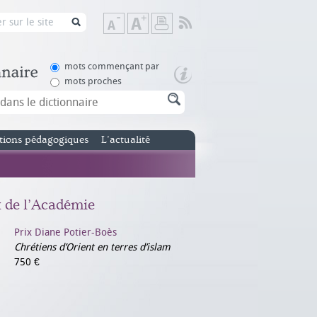
Flux
Diminuer
Augmenter
Imprimer
RSS
la
la
taille
taille
de
de
mots commençant par
texte
texte
mots proches
tions pédagogiques
L’actualité
x de l’Académie
Prix Diane Potier-Boès
Chrétiens d’Orient en terres d’islam
750 €