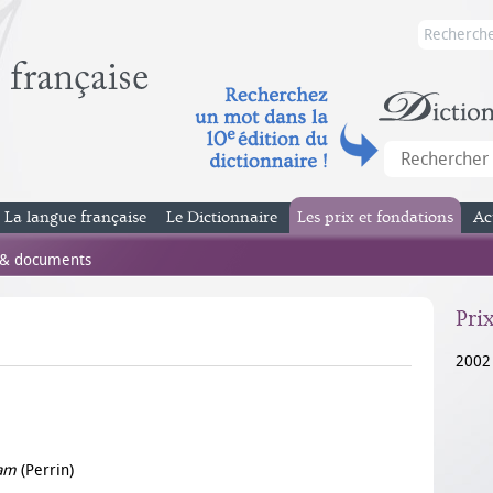
La langue française
Le Dictionnaire
Les prix et fondations
Ac
 & documents
Pri
2002
lam
(Perrin)