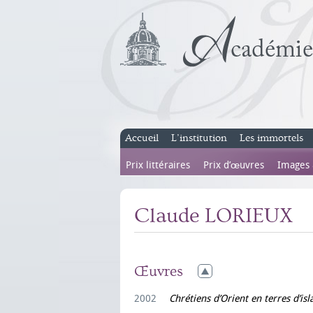
Accueil
L’institution
Les immortels
Prix littéraires
Prix d’œuvres
Images
Claude LORIEUX
Œuvres
2002
Chrétiens d’Orient en terres d’is