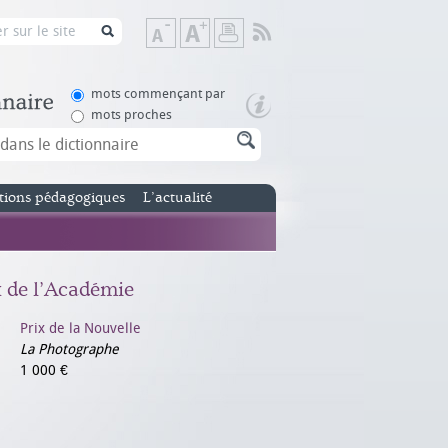
Flux
Diminuer
Augmenter
Imprimer
RSS
la
la
taille
taille
de
de
mots commençant par
texte
texte
mots proches
tions pédagogiques
L’actualité
x de l’Académie
Prix de la Nouvelle
La Photographe
1 000 €