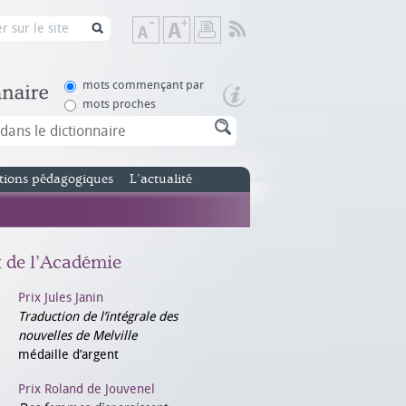
Flux
Diminuer
Augmenter
Imprimer
RSS
la
la
taille
taille
de
de
mots commençant par
texte
texte
mots proches
tions pédagogiques
L’actualité
x de l’Académie
Prix Jules Janin
Traduction de l’intégrale des
nouvelles de Melville
médaille d’argent
Prix Roland de Jouvenel