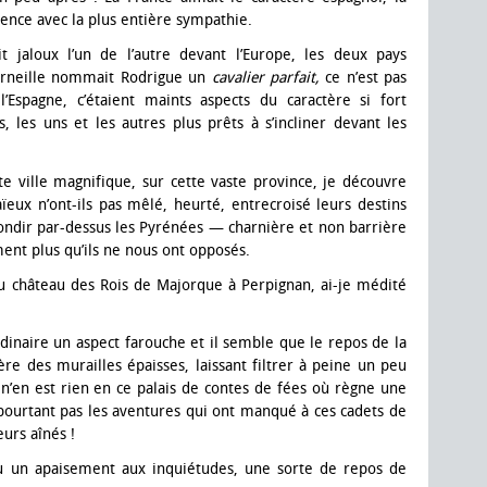
luence avec la plus entière sympathie.
it jaloux l’un de l’autre devant l’Europe, les deux pays
orneille nommait Rodrigue un
cavalier parfait,
ce n’est pas
l’Espagne, c’étaient maints aspects du caractère si fort
 les uns et les autres plus prêts à s’incliner devant les
e ville magnifique, sur cette vaste province, je découvre
eux n’ont-ils pas mêlé, heurté, entrecroisé leurs destins
ondir par-dessus les Pyrénées — charnière et non barrière
ent plus qu’ils ne nous ont opposés.
u château des Rois de Majorque à Perpignan, ai-je médité
rdinaire un aspect farouche et il semble que le repos de la
re des murailles épaisses, laissant filtrer à peine un peu
 n’en est rien en ce palais de contes de fées où règne une
pourtant pas les aventures qui ont manqué à ces cadets de
eurs aînés !
ieu un apaisement aux inquiétudes, une sorte de repos de