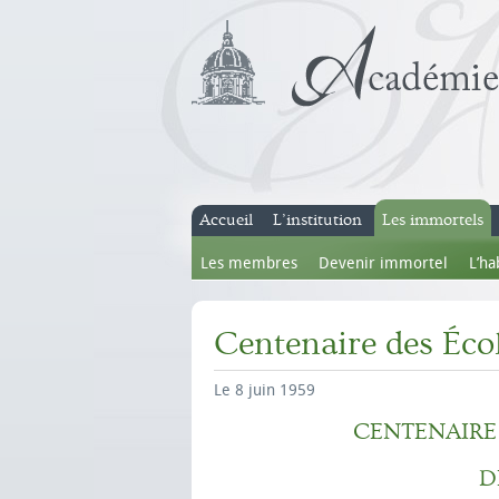
Accueil
L’institution
Les immortels
Les membres
Devenir immortel
L’ha
Centenaire des Écol
Le 8 juin 1959
CENTENAIRE 
D