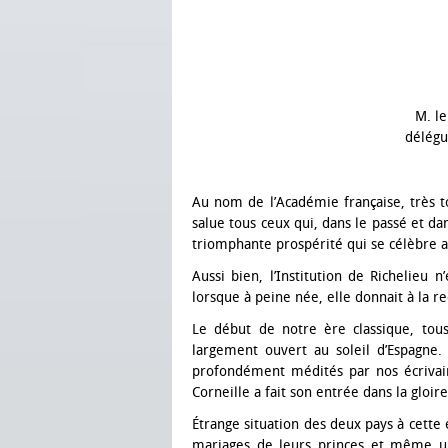
M. l
délégu
Au nom de l’Académie française, très to
salue tous ceux qui, dans le passé et da
triomphante prospérité qui se célèbre a
Aussi bien, l’Institution de Richelieu 
lorsque à peine née, elle donnait à la r
Le début de notre ère classique, tous
largement ouvert au soleil d’Espagne. 
profondément médités par nos écrivain
Corneille a fait son entrée dans la gloire
Étrange situation des deux pays à cette é
mariages de leurs princes et même un