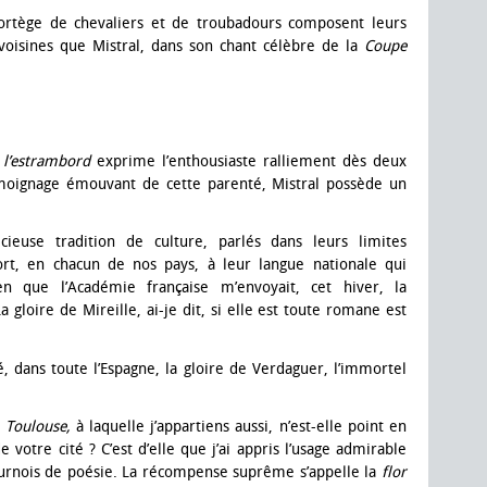
ortège de chevaliers et de troubadours composent leurs
voisines que Mistral, dans son chant célèbre de la
Coupe
:
l’estrambord
exprime l’enthousiaste ralliement dès deux
émoignage émouvant de cette parenté, Mistral possède un
ieuse tradition de culture, parlés dans leurs limites
ort, en chacun de nos pays, à leur langue nationale qui
en que l’Académie française m’envoyait, cet hiver, la
La gloire de Mireille, ai-je dit, si elle est toute romane est
é, dans toute l’Espagne, la gloire de Verdaguer, l’immortel
e Toulouse,
à laquelle j’appartiens aussi, n’est-elle point en
e votre cité ? C’est d’elle que j’ai appris l’usage admirable
tournois de poésie. La récompense suprême s’appelle la
flor