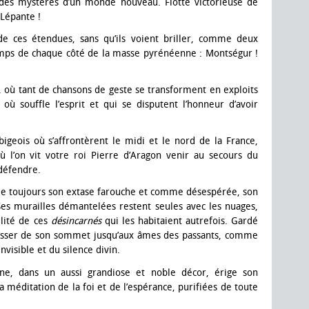
des mystères d’un monde nouveau. Flotte victorieuse de
 Lépante !
 ces étendues, sans qu’ils voient briller, comme deux
Temps de chaque côté de la masse pyrénéenne : Montségur !
où tant de chansons de geste se transforment en exploits
 où souffle l’esprit et qui se disputent l’honneur d’avoir
igeois où s’affrontèrent le midi et le nord de la France,
 l’on vit votre roi Pierre d’Aragon venir au secours du
défendre.
de toujours son extase farouche et comme désespérée, son
es murailles démantelées restent seules avec les nuages,
ilité de ces
désincarnés
qui les habitaient autrefois. Gardé
 glisser de son sommet jusqu’aux âmes des passants, comme
nvisible et du silence divin.
ne, dans un aussi grandiose et noble décor, érige son
a méditation de la foi et de l’espérance, purifiées de toute