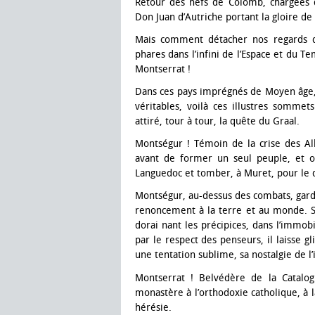
Retour des nefs de Colomb, chargées 
Don Juan d’Autriche portant la gloire de
Mais comment détacher nos regards de
phares dans l’infini de l’Espace et du 
Montserrat !
Dans ces pays imprégnés de Moyen âge, 
véritables, voilà ces illustres sommets
attiré, tour à tour, la quête du Graal.
Montségur ! Témoin de la crise des Alb
avant de former un seul peuple, et où
Languedoc et tomber, à Muret, pour le 
Montségur, au-dessus des combats, gar
renoncement à la terre et au monde. S
dorai nant les précipices, dans l’immob
par le respect des penseurs, il laisse
une tentation sublime, sa nostalgie de l’i
Montserrat ! Belvédère de la Catalog
monastère à l’orthodoxie catholique, à l
hérésie.