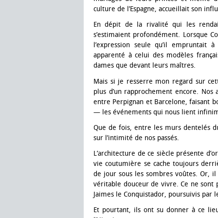
culture de l’Espagne, accueillait son inf
En dépit de la rivalité qui les renda
s’estimaient profondément. Lorsque C
l’expression seule qu’il empruntait à 
apparenté à celui des modèles français,
dames que devant leurs maîtres.
Mais si je resserre mon regard sur cett
plus d’un rapprochement encore. Nos aï
entre Perpignan et Barcelone, faisant b
— les événements qui nous lient infinim
Que de fois, entre les murs dentelés d
sur l’intimité de nos passés.
L’architecture de ce siècle présente d’o
vie coutumière se cache toujours derriè
de jour sous les sombres voûtes. Or, il
véritable douceur de vivre. Ce ne sont 
Jaimes le Conquistador, poursuivis par l
Et pourtant, ils ont su donner à ce l