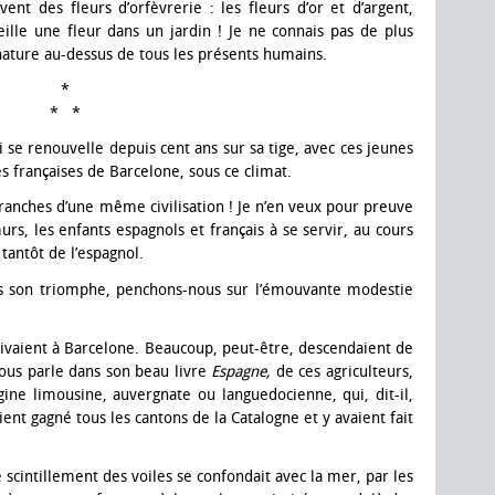
ent des fleurs d’orfèvrerie : les fleurs d’or et d’argent,
lle une fleur dans un jardin ! Je ne connais pas de plus
nature au-dessus de tous les présents humains.
*
* *
ui se renouvelle depuis cent ans sur sa tige, avec ces jeunes
es françaises de Barcelone, sous ce climat.
anches d’une même civilisation ! Je n’en veux pour preuve
rs, les enfants espagnols et français à se servir, au cours
tantôt de l’espagnol.
ns son triomphe, penchons-nous sur l’émouvante modestie
 vivaient à Barcelone. Beaucoup, peut-être, descendaient de
ous parle dans son beau livre
Espagne,
de ces agriculteurs,
ine limousine, auvergnate ou languedocienne, qui, dit-il,
nt gagné tous les cantons de la Catalogne et y avaient fait
le scintillement des voiles se confondait avec la mer, par les