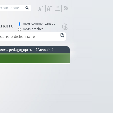
Flux
Diminuer
Augmenter
Imprimer
RSS
la
la
taille
taille
de
de
mots commençant par
texte
texte
mots proches
tions pédagogiques
L’actualité