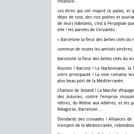
l’Histoire.
Les êtres qui ont inspiré ce palais, et q
dépit de tout, des rois poètes et souria
de leurs habitants, c’est à Perpignan q
elle ! les paroles de Cervantès :
« Barcelone la fleur des belles cités du
commun de toutes les amitiés sincères, v
Barcelone la fleur des belles cités du m
Ruscino ! Barcino ! La Narbonnaise, l
votre principauté ! La voie romaine les
plus beau port de la Méditerranée.
Chanson de Roland ! La Marche d’Espagne
des Asturies, contre l’emprise musul
nôtres, du Rhône aux Albères, et les pa
Ribagorse, Barcelone.....
Étendards des croisades ! Alliances de
tremplin de la Méditerranée, rebondisse