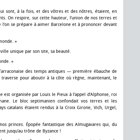
ui sont, à la fois, et des vôtres et des nôtres, étaient, en
nts. On respire, sur cette hauteur, l’union de nos terres et
ue l’on se prépare à aimer Barcelone et à prononcer devant
 monde. »
ille unique par son site, sa beauté.
onde. »
a Tarraconaise des temps antiques — première ébauche de
 traverse pour aboutir à la côte où règne, maintenant, le
 est organisée par Louis le Pieux à l’appel d’Alphonse, roi
mane. Le bloc septimanien confondait vos terres et les
ys catalans étaient rendus à la Croix Girone, Vich, Urgel,
 nos princes. Épopée fantastique des Almugavares qui, du
nt jusqu’au trône de Byzance !