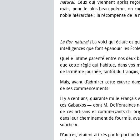
natural.
Ceux qui viennent après reçoiv
mais, pour le plus beau poème, on cuei
noble hiérarchie : la récompense de la 
La flor natural !
La voici qui éclate et q
intelligences que font épanouir les Écol
Quelle intime parenté entre nos deux br
que cette règle qui habitue, dans vos mu
de la même journée, tantôt du français, 
Mais, avant d’admirer cette œuvre da
de ses commencements.
Il y a cent ans, quarante mille Français
ces Gabatxos — dont M. Deffontaines n
de ces artisans et commerçants d’« orig
dans leur cheminement de fourmis, avaie
souche ».
D’autres, étaient attirés par le port où 