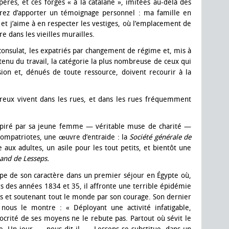
pères, et ces forges « à la catalane », imitées au-delà des
ez d’apporter un témoignage personnel : ma famille en
 et j’aime à en respecter les vestiges, où l’emplacement de
e dans les vieilles murailles.
 consulat, les expatriés par changement de régime et, mis à
tenu du travail, la catégorie la plus nombreuse de ceux qui
ion et, dénués de toute ressource, doivent recourir à la
reux vivent dans les rues, et dans les rues fréquemment
inspiré par sa jeune femme — véritable muse de charité —
 compatriotes, une œuvre d’entraide : la
Société générale de
ce aux adultes, un asile pour les tout petits, et bientôt une
and de Lesseps.
mpe de son caractère dans un premier séjour en Égypte où,
rs des années 1834 et 35, il affronte une terrible épidémie
s et soutenant tout le monde par son courage. Son dernier
nous le montre : « Déployant une activité infatigable,
crité de ses moyens ne le rebute pas. Partout où sévit le