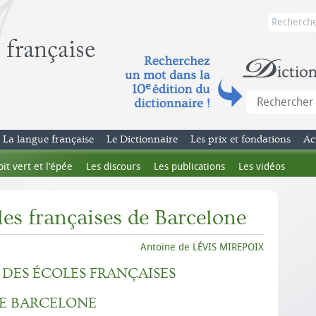
La langue française
Le Dictionnaire
Les prix et fondations
Ac
bit vert et l’épée
Les discours
Les publications
Les vidéos
es françaises de Barcelone
Antoine de LÉVIS MIREPOIX
DES ÉCOLES FRANÇAISES
E BARCELONE