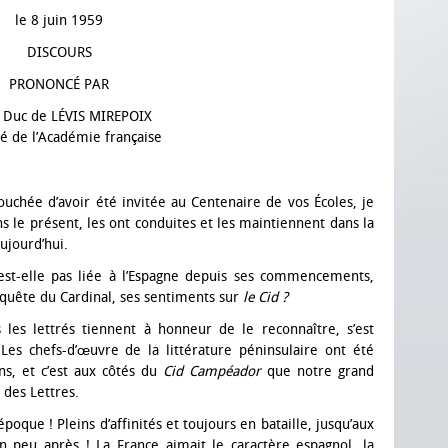
le 8 juin 1959
DISCOURS
PRONONCÉ PAR
e Duc de LÉVIS MIREPOIX
é de l’Académie française
uchée d’avoir été invitée au Centenaire de vos Écoles, je
ns le présent, les ont conduites et les maintiennent dans la
ujourd’hui.
n’est-elle pas liée à l’Espagne depuis ses commencements,
equête du Cardinal, ses sentiments sur
le Cid ?
 les lettrés tiennent à honneur de le reconnaître, s’est
Les chefs-d’œuvre de la littérature péninsulaire ont été
s, et c’est aux côtés du
Cid Campéador
que notre grand
 des Lettres.
poque ! Pleins d’affinités et toujours en bataille, jusqu’aux
 peu après ! La France aimait le caractère espagnol, la