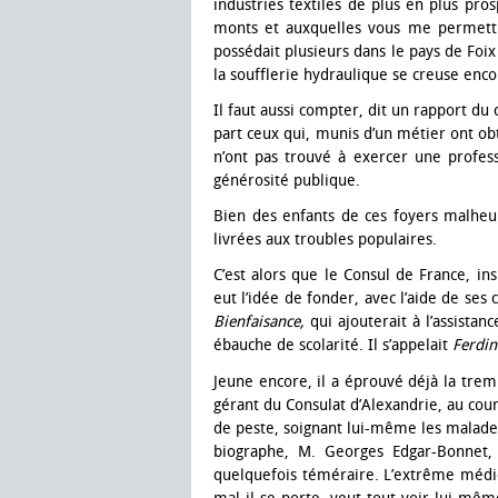
industries textiles de plus en plus pros
monts et auxquelles vous me permettr
possédait plusieurs dans le pays de Foix
la soufflerie hydraulique se creuse encor
Il faut aussi compter, dit un rapport du
part ceux qui, munis d’un métier ont ob
n’ont pas trouvé à exercer une profess
générosité publique.
Bien des enfants de ces foyers malheu
livrées aux troubles populaires.
C’est alors que le Consul de France, 
eut l’idée de fonder, avec l’aide de ses
Bienfaisance,
qui ajouterait à l’assistan
ébauche de scolarité. Il s’appelait
Ferdin
Jeune encore, il a éprouvé déjà la tre
gérant du Consulat d’Alexandrie, au cou
de peste, soignant lui-même les malade
biographe, M. Georges Edgar-Bonnet, 
quelquefois téméraire. L’extrême médio