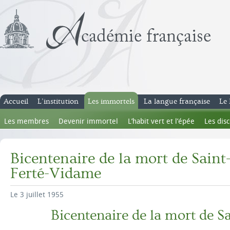
Accueil
L’institution
Les immortels
La langue française
Le 
Les membres
Devenir immortel
L’habit vert et l’épée
Les dis
Bicentenaire de la mort de Saint
Ferté-Vidame
Le 3 juillet 1955
Bicentenaire de la mort de S