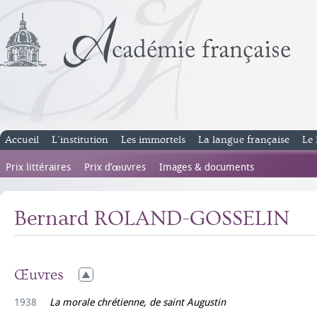
Accueil
L’institution
Les immortels
La langue française
Le 
Prix littéraires
Prix d’œuvres
Images & documents
Bernard ROLAND-GOSSELIN
Œuvres
1938
La morale chrétienne, de saint Augustin