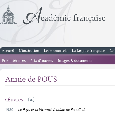
Accueil
L’institution
Les immortels
La langue française
Le 
Prix littéraires
Prix d’œuvres
Images & documents
Annie de POUS
Œuvres
1980
Le Pays et la Vicomté féodale de Fenollède