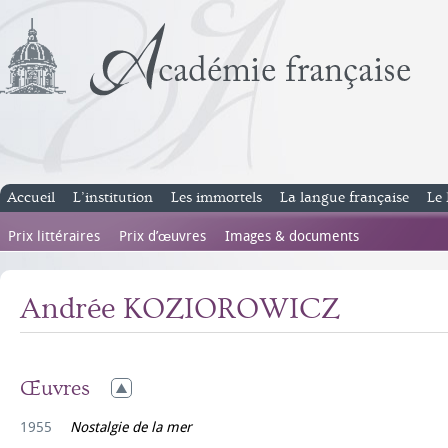
Accueil
L’institution
Les immortels
La langue française
Le 
Prix littéraires
Prix d’œuvres
Images & documents
Andrée KOZIOROWICZ
Œuvres
1955
Nostalgie de la mer