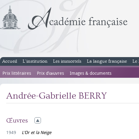
Accueil
L’institution
Les immortels
La langue française
Le 
Prix littéraires
Prix d’œuvres
Images & documents
Andrée-Gabrielle BERRY
Œuvres
1949
L’Or et la Neige