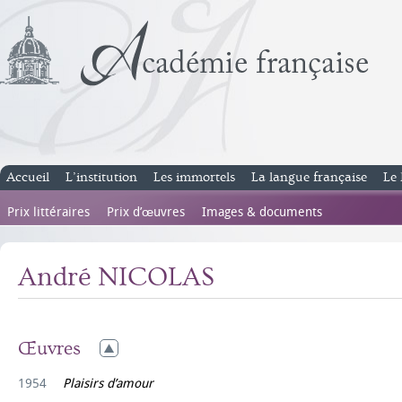
Accueil
L’institution
Les immortels
La langue française
Le 
Prix littéraires
Prix d’œuvres
Images & documents
André NICOLAS
Œuvres
1954
Plaisirs d’amour