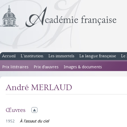
Accueil
L’institution
Les immortels
La langue française
Le 
Prix littéraires
Prix d’œuvres
Images & documents
André MERLAUD
Œuvres
1952
À l’assaut du ciel