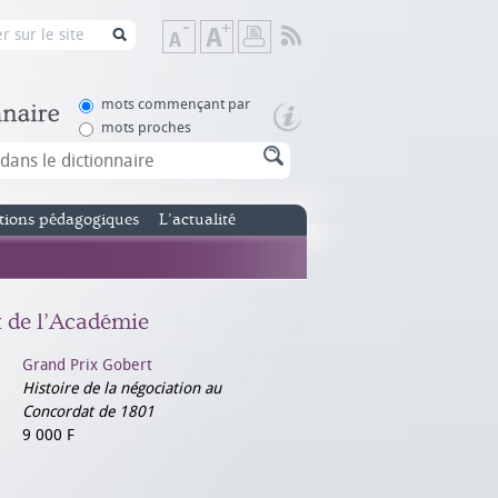
Flux
Diminuer
Augmenter
Imprimer
RSS
la
la
taille
taille
de
de
mots commençant par
texte
texte
mots proches
tions pédagogiques
L’actualité
x de l’Académie
Grand Prix Gobert
Histoire de la négociation au
Concordat de 1801
9 000 F