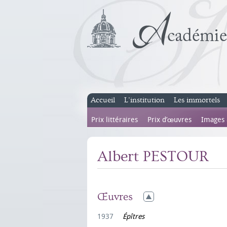
Accueil
L’institution
Les immortels
Prix littéraires
Prix d’œuvres
Images
Albert PESTOUR
Œuvres
1937
Épîtres