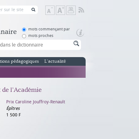
Flux
Diminuer
Augmenter
Imprimer
RSS
la
la
taille
taille
de
de
mots commençant par
texte
texte
mots proches
tions pédagogiques
L’actualité
x de l’Académie
Prix Caroline Jouffroy-Renault
Épîtres
1 500 F