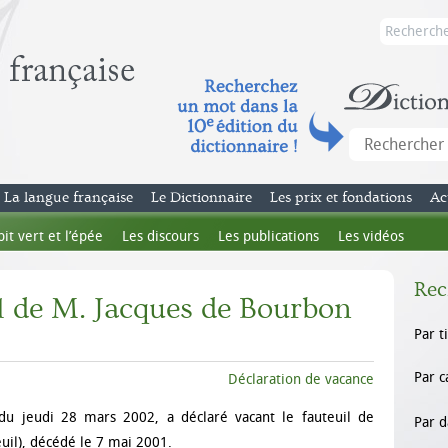
La langue française
Le Dictionnaire
Les prix et fondations
Ac
bit vert et l’épée
Les discours
Les publications
Les vidéos
Rec
l de M. Jacques de Bourbon
Par t
Par c
Déclaration de vacance
 du jeudi 28 mars 2002, a déclaré vacant le fauteuil de
Par d
uil), décédé le 7 mai 2001.