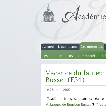
Accueil
L’institution
Les immortels
Les membres
Devenir immortel
L’ha
Vacance du fauteui
Busset (F34)
Le 28 mars 2002
L’Académie française, dans sa séance
e
M. Jacques
de Bourbon Busset
(34
faute