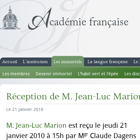
Accueil
L’institution
Les immortels
La langue française
Le 
Les membres
Devenir immortel
L’habit vert et l’épée
Les dis
Réception de M. Jean-Luc Mario
Le 21 janvier 2010
M. Jean-Luc Marion
est reçu le jeudi 21
gr
janvier 2010 à 15h par
M
Claude
Dagens