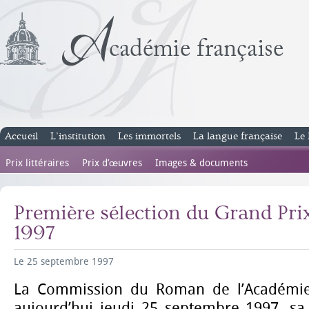
Accueil
L’institution
Les immortels
La langue française
Le 
Prix littéraires
Prix d’œuvres
Images & documents
Première sélection du Grand Pr
1997
Le 25 septembre 1997
La Commission du Roman de l’Académie f
aujourd’hui jeudi 25 septembre 1997, sa 