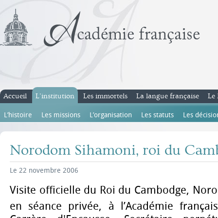
Accueil
L’institution
Les immortels
La langue française
Le 
L’histoire
Les missions
L’organisation
Les statuts
Les décisio
Norodom Sihamoni, roi du Cam
Le 22 novembre 2006
Visite officielle du Roi du Cambodge, No
en séance privée, à l
’Académie françai