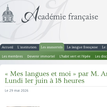
Accueil
L’institution
Les immortels
La langue française
Le 
Les membres
Devenir immortel
L’habit vert et l’épée
Les dis
« Mes langues et moi » par M. 
Lundi 1er juin à 18 heures
Le 29 mai 2026