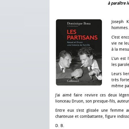
à paraître l
Joseph 
hommes.
C’est enc
vie ne leu
à la mesu
L’un est 
les parol
Leurs lie
très fort
même pass
J’ai aimé faire revivre ces deux légen
lionceau Druon, son presque-fils, auteu
Entre eux s’est glissée une femme 
chanteuse et combattante, figure indisso
D. B.