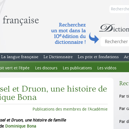
La langue française
Le Dictionnaire
Les prix et fondations
Ac
bit vert et l’épée
Les discours
Les publications
Les vidéos
Rec
sel et Druon, une histoire de
ique Bona
Par t
Par c
Publications des membres de l’Académie
ssel et Druon, une histoire de famille
Par d
de
Dominique Bona