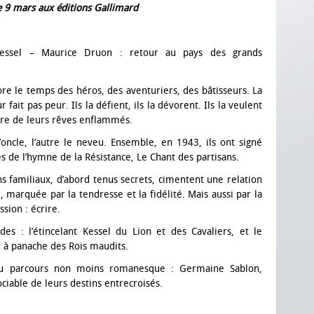
e 9 mars aux éditions Gallimard
Kessel – Maurice Druon : retour au pays des grands
ore le temps des héros, des aventuriers, des bâtisseurs. La
r fait pas peur. Ils la défient, ils la dévorent. Ils la veulent
re de leurs rêves enflammés.
l’oncle, l’autre le neveu. Ensemble, en 1943, ils ont signé
es de l’hymne de la Résistance, Le Chant des partisans.
ns familiaux, d’abord tenus secrets, cimentent une relation
e, marquée par la tendresse et la fidélité. Mais aussi par la
ion : écrire.
des : l’étincelant Kessel du Lion et des Cavaliers, et le
r à panache des Rois maudits.
au parcours non moins romanesque : Germaine Sablon,
ciable de leurs destins entrecroisés.