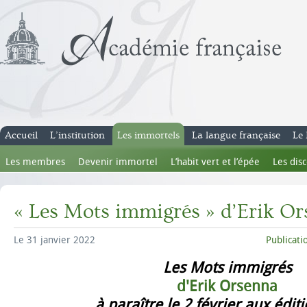
Accueil
L’institution
Les immortels
La langue française
Le 
Les membres
Devenir immortel
L’habit vert et l’épée
Les dis
« Les Mots immigrés » d’Erik O
Le 31 janvier 2022
Publicat
Les Mots immigrés
d'Erik Orsenna
à paraître le 2 février aux édit