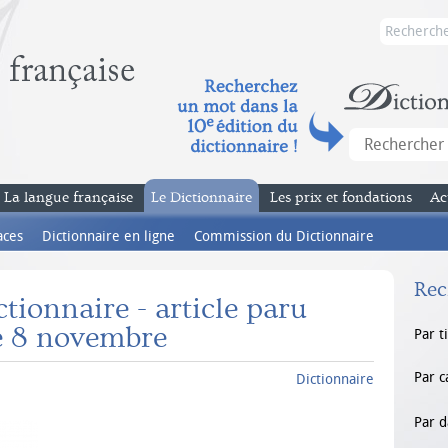
La langue française
Le Dictionnaire
Les prix et fondations
Ac
aces
Dictionnaire en ligne
Commission du Dictionnaire
Rec
tionnaire - article paru
le 8 novembre
Par t
Par c
Dictionnaire
Par d