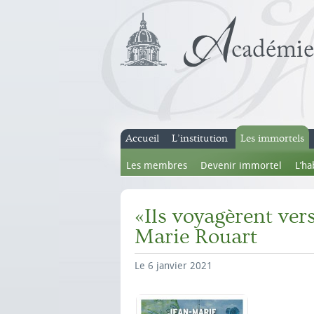
Accueil
L’institution
Les immortels
Les membres
Devenir immortel
L’ha
«Ils voyagèrent ver
Marie Rouart
Le 6 janvier 2021