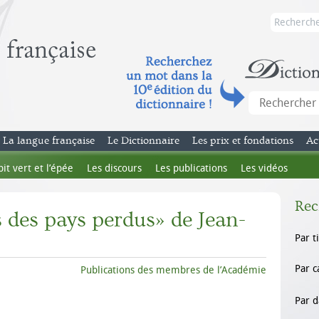
La langue française
Le Dictionnaire
Les prix et fondations
Ac
bit vert et l’épée
Les discours
Les publications
Les vidéos
Rec
s des pays perdus» de Jean-
Par t
Par c
Publications des membres de l’Académie
Par d