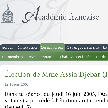
Accueil
L’institution
Les immortels
La langue française
Le 
Les membres
Devenir immortel
L’habit vert et l’épée
Les dis
Élection de Mme Assia Djebar (
Le 16 juin 2005
Dans sa séance du jeudi 16 juin 2005, l’Ac
votants) a procédé à l’élection au fauteui
(fauteuil 5).