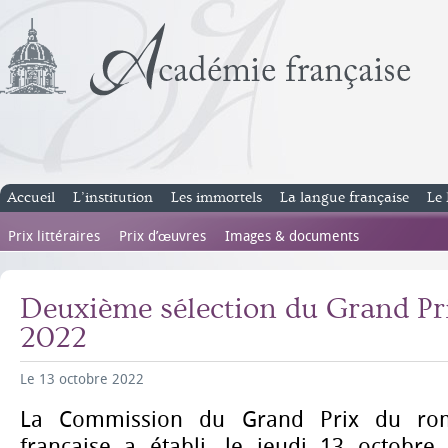
Accueil
L’institution
Les immortels
La langue française
Le 
Prix littéraires
Prix d’œuvres
Images & documents
Deuxième sélection du Grand P
2022
Le 13 octobre 2022
La Commission du Grand Prix du ro
française a établi, le jeudi 13 octobr