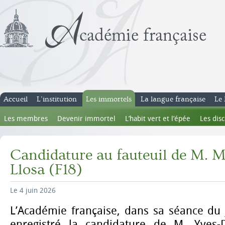
Accueil
L’institution
Les immortels
La langue française
Le 
Les membres
Devenir immortel
L’habit vert et l’épée
Les dis
Candidature au fauteuil de M. 
Llosa (F18)
Le 4 juin 2026
L’Académie française, dans sa séance du 
enregistré la candidature de
M. Yves-