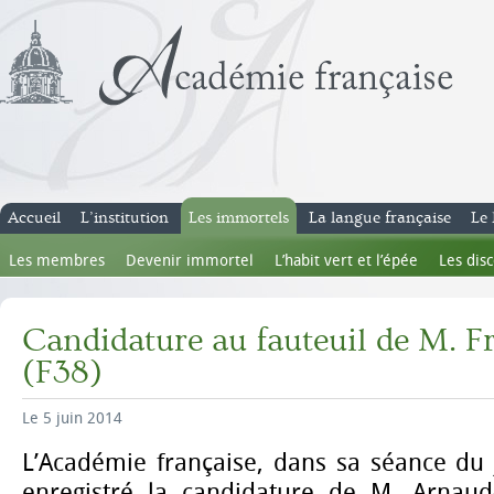
Accueil
L’institution
Les immortels
La langue française
Le 
Les membres
Devenir immortel
L’habit vert et l’épée
Les dis
Candidature au fauteuil de M. F
(F38)
Le 5 juin 2014
L’Académie française, dans sa séance du 
enregistré la candidature de
M. Arnaud