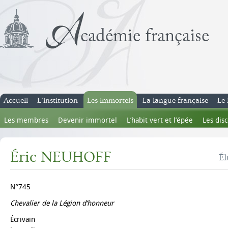
Accueil
L’institution
Les immortels
La langue française
Le 
Les membres
Devenir immortel
L’habit vert et l’épée
Les dis
Éric NEUHOFF
Él
N°745
Chevalier de la Légion d’honneur
Écrivain