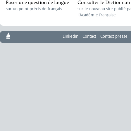
1997
La Petite Française
(Albin Michel)
Poser une question de langue
Consulter le Dictionnair
sur un point précis de français
sur le nouveau site publié p
2001
Un bien fou
(Albin Michel)
l'Académie française
2019
(Très) Cher cinéma français
(Albin Michel)
2025
Pentothal
(Albin Michel)
Linkedin
Contact
Contact presse