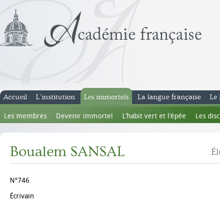
Accueil
L’institution
Les immortels
La langue française
Le 
Les membres
Devenir immortel
L’habit vert et l’épée
Les dis
Boualem SANSAL
Él
N°746
Écrivain